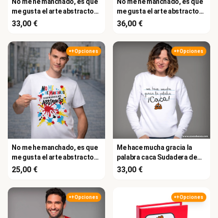
No me he manchado, es que
No me he manchado, es que
me gusta el arte abstracto
me gusta el arte abstracto
Sudadera de mujer
Hoodie de mujer
33,00 €
36,00 €
+Opciones
+Opciones
No me he manchado, es que
Me hace mucha gracia la
me gusta el arte abstracto
palabra caca Sudadera de
Camiseta de hombre
mujer
25,00 €
33,00 €
+Opciones
+Opciones