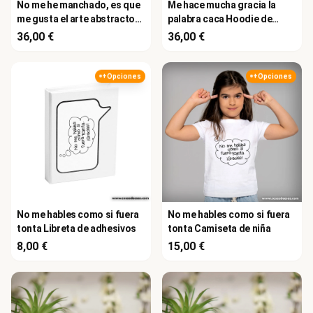
No me he manchado, es que
Me hace mucha gracia la
me gusta el arte abstracto
palabra caca Hoodie de
Hoodie de hombre
mujer
36,00 €
36,00 €
+Opciones
+Opciones
No me hables como si fuera
No me hables como si fuera
tonta Libreta de adhesivos
tonta Camiseta de niña
8,00 €
15,00 €