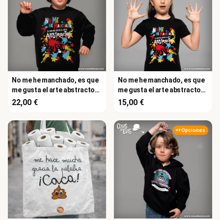
No me he manchado, es que
No me he manchado, es que
me gusta el arte abstracto
me gusta el arte abstracto
Sudadera de niño/a
Camiseta de niño/a
22,00 €
15,00 €
+Opciones